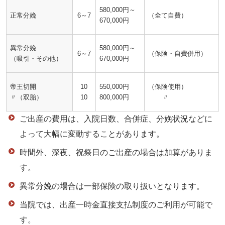
580,000円～
正常分娩
6～7
（全て自費）
670,000円
異常分娩
580,000円～
6～7
（保険・自費併用）
（吸引・その他）
670,000円
帝王切開
10
550,000円
（保険使用）
〃（双胎）
10
800,000円
〃
ご出産の費用は、入院日数、合併症、分娩状況などに
よって大幅に変動することがあります。
時間外、深夜、祝祭日のご出産の場合は加算がありま
す。
異常分娩の場合は一部保険の取り扱いとなります。
当院では、出産一時金直接支払制度のご利用が可能で
す。