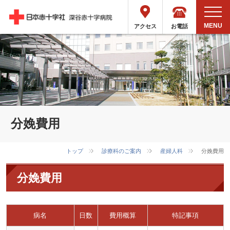
お電話
アクセス
分娩費用
トップ
診療科のご案内
産婦人科
分娩費用
分娩費用
病名
日数
費用概算
特記事項