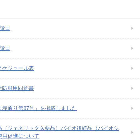
休診日
休診日
スケジュール表
薬予防服用同意書
日赤通り第87号」を掲載しました
品（ジェネリック医薬品）バイオ後続品（バイオシ
使用促進について