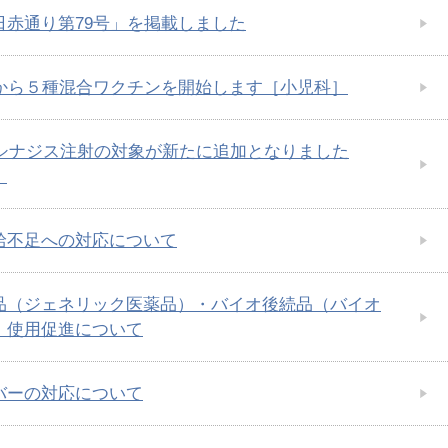
日赤通り第79号」を掲載しました
日から５種混合ワクチンを開始します［小児科］
年度シナジス注射の対象が新たに追加となりました
］
給不足への対応について
品（ジェネリック医薬品）・バイオ後続品（バイオ
）使用促進について
バーの対応について